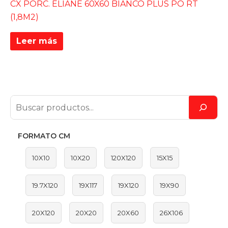
CX PORC. ELIANE 60X60 BIANCO PLUS PO RT
(1,8M2)
Leer más
FORMATO CM
10X10
10X20
120X120
15X15
19.7X120
19X117
19X120
19X90
20X120
20X20
20X60
26X106