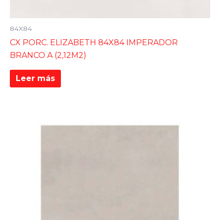
84X84
CX PORC. ELIZABETH 84X84 IMPERADOR
BRANCO A (2,12M2)
Leer más