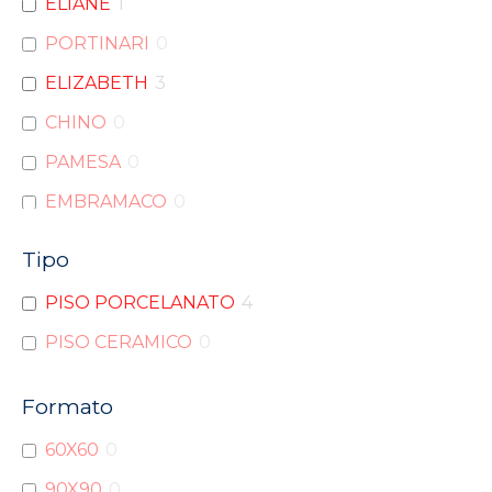
ELIANE
1
PORTINARI
0
ELIZABETH
3
CHINO
0
PAMESA
0
EMBRAMACO
0
PORTOBELLO
0
Tipo
INCEPA
0
PISO PORCELANATO
4
DELTA
0
PISO CERAMICO
0
INCESA
0
CECAFI
0
Formato
LUME
0
60X60
0
PISOFORTE
0
90X90
0