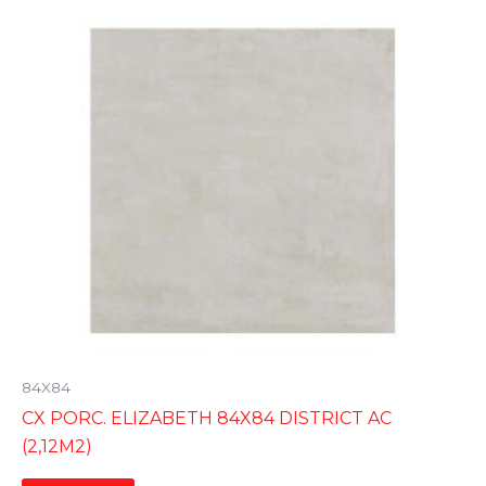
84X84
CX PORC. ELIZABETH 84X84 DISTRICT AC
(2,12M2)