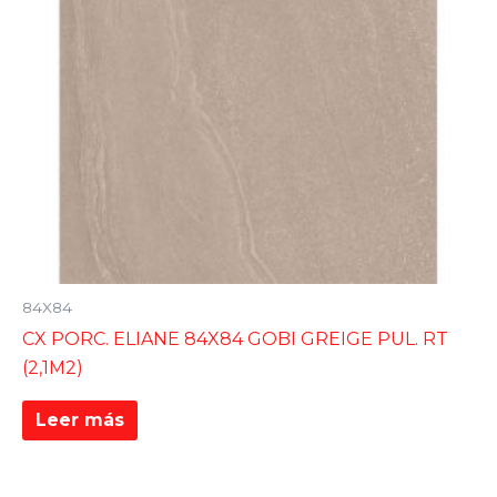
84X84
CX PORC. ELIANE 84X84 GOBI GREIGE PUL. RT
(2,1M2)
Leer más