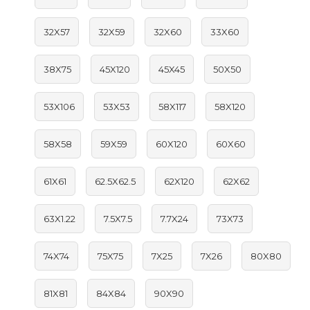
32X57
32X59
32X60
33X60
38X75
45X120
45X45
50X50
53X106
53X53
58X117
58X120
58X58
59X59
60X120
60X60
61X61
62.5X62.5
62X120
62X62
63X1.22
7.5X7.5
7.7X24
73X73
74X74
75X75
7X25
7X26
80X80
81X81
84X84
90X90