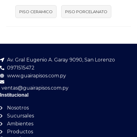
PISO CERAMICO
PISO PORCELANATO
Av. Gral Eugenio A. Garay 9090, San Lorenzo
0971515472
www.guairapisos.com.py
ventas@guairapisos.com.py
Institucional
Nosotros
Sucursales
Ambientes
Productos