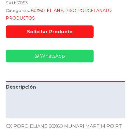
SKU:
7053
Categorías:
60X60
,
ELIANE
,
PISO PORCELANATO
,
PRODUCTOS
WhatsApp
Descripción
Información adicional
Valoraciones (0)
CX PORC. ELIANE 60X60 MUNARI MARFIM PO RT