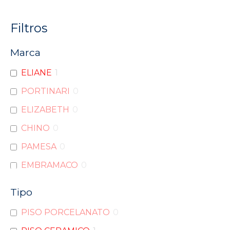
Filtros
Marca
ELIANE
1
PORTINARI
0
ELIZABETH
0
CHINO
0
PAMESA
0
EMBRAMACO
0
PORTOBELLO
0
Tipo
INCEPA
0
PISO PORCELANATO
0
DELTA
0