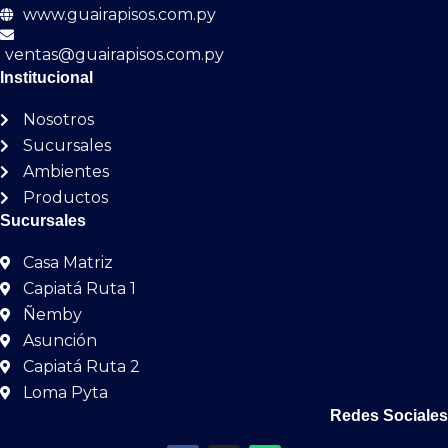
62X120
0
www.guairapisos.com.py
120X120
0
ventas@guairapisos.com.py
Institucional
30X60
0
Nosotros
80X80
0
Sucursales
7.7X24
0
Ambientes
53X106
0
Productos
Sucursales
7X25
0
Casa Matriz
20X120
0
Capiatá Ruta 1
62.5X62.5
0
Ñemby
45X120
0
Asunción
Capiatá Ruta 2
81X81
0
Loma Pyta
15X15
0
Redes Sociales
84X84
0