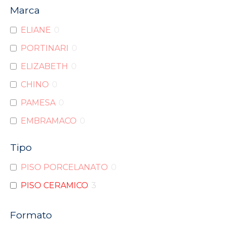
Marca
ELIANE
0
PORTINARI
0
ELIZABETH
0
CHINO
0
PAMESA
0
EMBRAMACO
0
PORTOBELLO
0
Tipo
INCEPA
0
PISO PORCELANATO
0
DELTA
0
PISO CERAMICO
3
INCESA
0
CECAFI
3
Formato