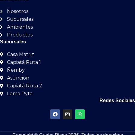
30X60
0
Nosotros
80X80
0
Sucursales
7.7X24
0
Ambientes
53X106
0
Productos
Sucursales
7X25
0
Casa Matriz
20X120
0
Capiatá Ruta 1
62.5X62.5
0
Ñemby
45X120
0
Asunción
Capiatá Ruta 2
81X81
0
Loma Pyta
15X15
0
Redes Sociales
84X84
0
F
I
W
a
n
h
19X90
0
c
s
a
e
t
t
30X120
0
b
a
s