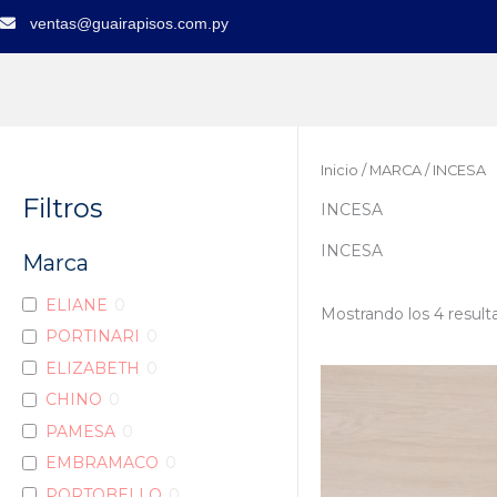
Ir
ventas@guairapisos.com.py
al
contenido
Inicio
/
MARCA
/ INCESA
Filtros
INCESA
INCESA
Marca
ELIANE
0
Mostrando los 4 result
PORTINARI
0
ELIZABETH
0
CHINO
0
PAMESA
0
EMBRAMACO
0
PORTOBELLO
0