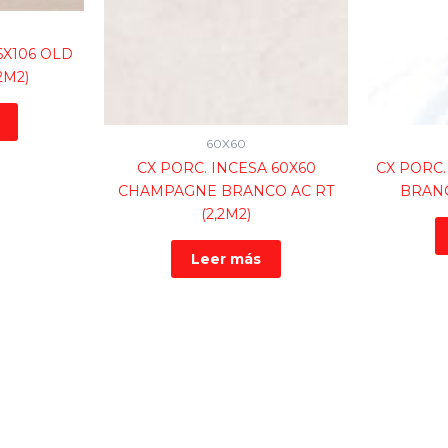
6X106 OLD
2M2)
60X60
CX PORC. INCESA 60X60
CX PORC.
CHAMPAGNE BRANCO AC RT
BRANC
(2,2M2)
Leer más