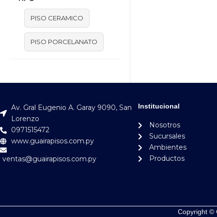
PISO CERAMICO
PISO PORCELANATO
Institucional
Av. Gral Eugenio A. Garay 9090, San
Lorenzo
Nosotros
0971515472
Sucursales
www.guairapisos.com.py
Ambientes
Productos
ventas@guairapisos.com.py
Copyright © 