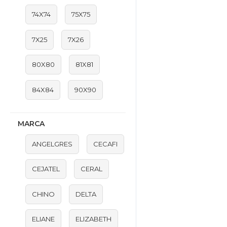
74X74
75X75
7X25
7X26
80X80
81X81
84X84
90X90
MARCA
ANGELGRES
CECAFI
CEJATEL
CERAL
CHINO
DELTA
ELIANE
ELIZABETH