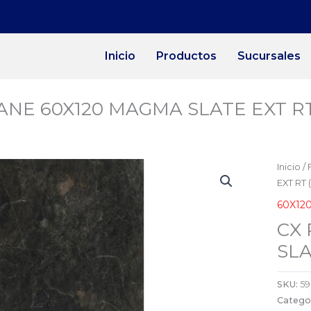
Inicio
Productos
Sucursales
IANE 60X120 MAGMA SLATE EXT RT
Inicio
/
EXT RT 
60X12
CX 
SLA
SKU:
5
Catego