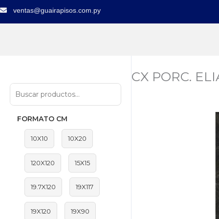
Ir
ventas@guairapisos.com.py
al
contenido
CX PORC. EL
FORMATO CM
10X10
10X20
120X120
15X15
19.7X120
19X117
19X120
19X90