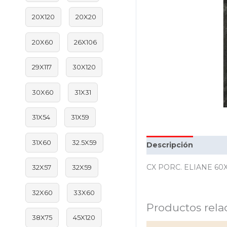
20X120
20X20
20X60
26X106
29X117
30X120
30X60
31X31
31X54
31X59
31X60
32.5X59
Descripción
Inform
CX PORC. ELIANE 60X
32X57
32X59
32X60
33X60
Productos rela
38X75
45X120