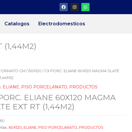
F
I
W
a
n
h
c
s
a
e
t
t
b
a
s
Catalogos
Electrodomesticos
o
g
a
o
r
p
k
a
p
m
 (1,44M2)
FORMATO CM
/
60X120
/ CX PORC. ELIANE 60X120 MAGMA SLATE
(1,44M2)
0
,
ELIANE
,
PISO PORCELANATO
,
PRODUCTOS
PORC. ELIANE 60X120 MAGMA
TE EXT RT (1,44M2)
960
rías:
60X120
,
ELIANE
,
PISO PORCELANATO
,
PRODUCTOS