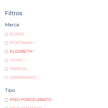
Filtros
Marca
ELIANE
0
PORTINARI
0
ELIZABETH
1
CHINO
0
PAMESA
0
EMBRAMACO
0
PORTOBELLO
0
Tipo
INCEPA
0
PISO PORCELANATO
1
DELTA
0