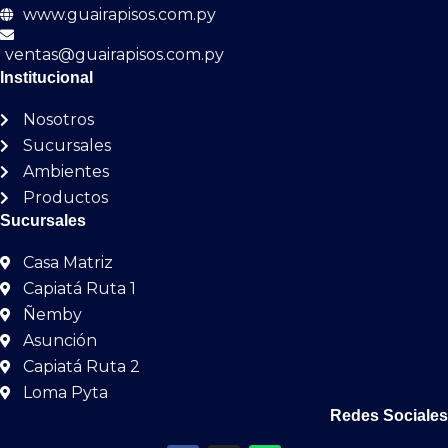
62X120
0
www.guairapisos.com.py
120X120
0
ventas@guairapisos.com.py
Institucional
30X60
0
Nosotros
80X80
0
Sucursales
7.7X24
0
Ambientes
53X106
0
Productos
Sucursales
7X25
0
Casa Matriz
20X120
0
Capiatá Ruta 1
62.5X62.5
0
Ñemby
45X120
0
Asunción
Capiatá Ruta 2
81X81
0
Loma Pyta
15X15
0
Redes Sociales
84X84
0