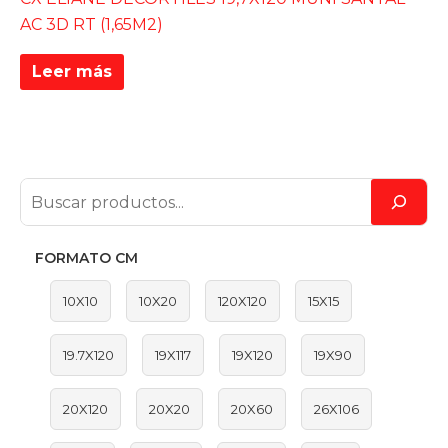
AC 3D RT (1,65M2)
Leer más
FORMATO CM
10X10
10X20
120X120
15X15
19.7X120
19X117
19X120
19X90
20X120
20X20
20X60
26X106