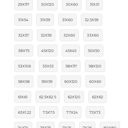
29X117
30X120
30X60
31X31
31X54
31X59
31X60
32.5X59
32X57
32X59
32X60
33X60
38X75
45X120
45X45
50X50
53X106
53X53
58X117
58X120
58X58
59X59
60X120
60X60
61X61
62.5X62.5
62X120
62X62
63X1.22
7.5X7.5
7.7X24
73X73
74X74
75X75
7X25
7X26
80X80