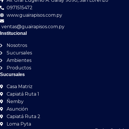
Av. Gral Eugenio A. Garay 9090, San Lorenzo
0971515472
www.guairapisos.com.py
ventas@guairapisos.com.py
Institucional
Nosotros
Sucursales
Ambientes
Productos
Sucursales
Casa Matriz
Capiatá Ruta 1
Ñemby
Asunción
Capiatá Ruta 2
Loma Pyta