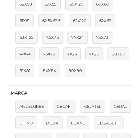
58X58
59X59
60X120
60X60
61X61
62.5X62.5
62X120
62X62
63X1.22
7.5X7.5
7.7X24
73X73
74X74
75X75
7X25
7X26
80X80
81X81
84X84
90X90
MARCA
ANGELGRES
CECAFI
CEJATEL
CERAL
CHINO
DELTA
ELIANE
ELIZABETH