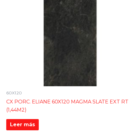
60X120
CX PORC. ELIANE 60X120 MAGMA SLATE EXT RT
(1,44M2)
Leer más