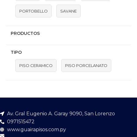
PORTOBELLO
SAVANE
PRODUCTOS
TIPO
PISO CERAMICO
PISO PORCELANATO
Av. Gral Eugenio A. Garay 9090, San Lorenzo
0971515472
www.guairapisos.com.py