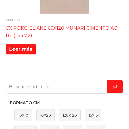
60X120
CX PORC. ELIANE 60X120 MUNARI CIMENTO AC
RT (1,44M2)
Leer más
FORMATO CM
10X10
10X20
120X120
15X15