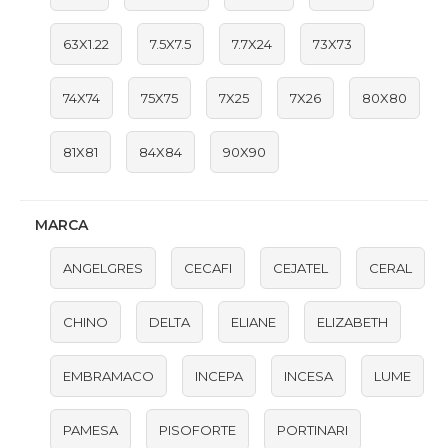
63X1.22
7.5X7.5
7.7X24
73X73
74X74
75X75
7X25
7X26
80X80
81X81
84X84
90X90
MARCA
ANGELGRES
CECAFI
CEJATEL
CERAL
CHINO
DELTA
ELIANE
ELIZABETH
EMBRAMACO
INCEPA
INCESA
LUME
PAMESA
PISOFORTE
PORTINARI