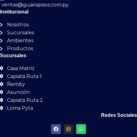
ventas@guairapisos.com.py
Institucional
Nosotros
Sucursales
Ambientes
Productos
Sucursales
Casa Matriz
Capiatá Ruta 1
Ñemby
Asunción
Capiatá Ruta 2
Loma Pyta
Redes Sociales
F
I
W
a
n
h
c
s
a