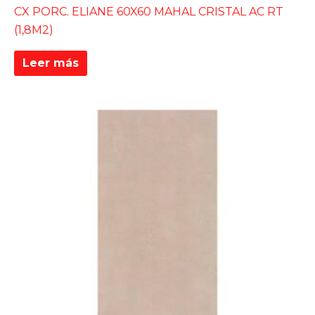
CX PORC. ELIANE 60X60 MAHAL CRISTAL AC RT
(1,8M2)
Leer más