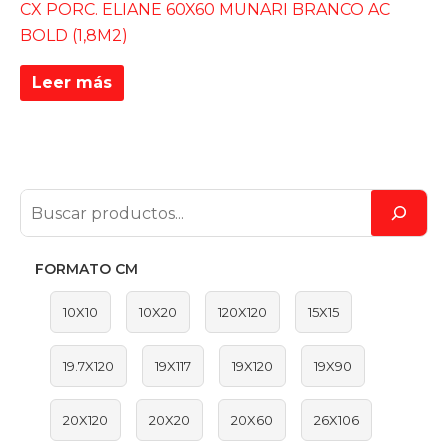
CX PORC. ELIANE 60X60 MUNARI BRANCO AC
BOLD (1,8M2)
Leer más
FORMATO CM
10X10
10X20
120X120
15X15
19.7X120
19X117
19X120
19X90
20X120
20X20
20X60
26X106