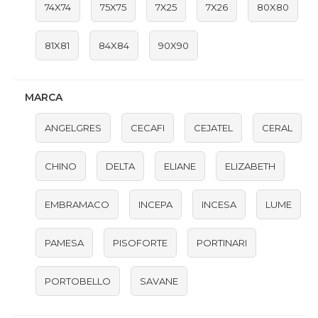
74X74
75X75
7X25
7X26
80X80
81X81
84X84
90X90
MARCA
ANGELGRES
CECAFI
CEJATEL
CERAL
CHINO
DELTA
ELIANE
ELIZABETH
EMBRAMACO
INCEPA
INCESA
LUME
PAMESA
PISOFORTE
PORTINARI
PORTOBELLO
SAVANE