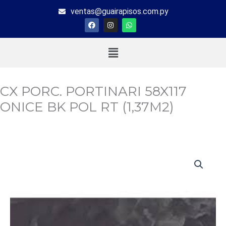
Ir
ventas@guairapisos.com.py
al
F
I
W
a
n
h
contenido
c
s
a
e
t
t
Menú
b
a
s
o
g
a
o
r
p
k
a
p
m
CX PORC. PORTINARI 58X117
ONICE BK POL RT (1,37M2)