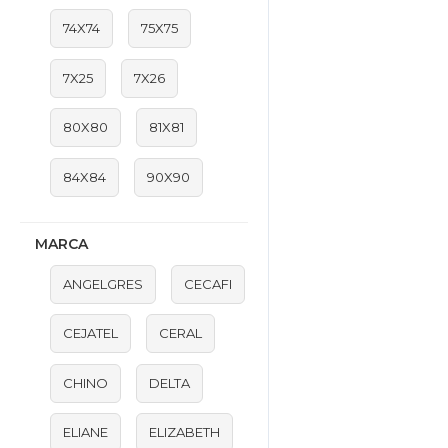
74X74
75X75
7X25
7X26
80X80
81X81
84X84
90X90
MARCA
ANGELGRES
CECAFI
CEJATEL
CERAL
CHINO
DELTA
ELIANE
ELIZABETH