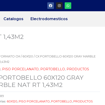
F
I
W
a
n
h
c
s
a
e
t
t
b
a
s
Catalogos
Electrodomesticos
o
g
a
o
r
p
k
a
p
m
 1,43M2
FORMATO CM
/
60X120
/ CX PORTOBELLO 60X120 GRAY MARBLE
1,43M2
0
,
PISO PORCELANATO
,
PORTOBELLO
,
PRODUCTOS
PORTOBELLO 60X120 GRAY
BLE NAT RT 1,43M2
689
rías:
60X120
,
PISO PORCELANATO
,
PORTOBELLO
,
PRODUCTOS