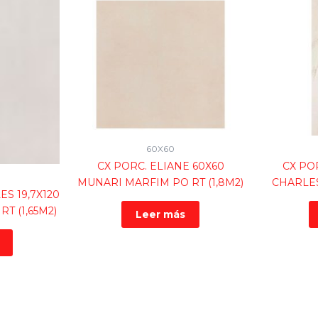
60X60
CX PORC. ELIANE 60X60
CX PO
MUNARI MARFIM PO RT (1,8M2)
CHARLES
ES 19,7X120
T (1,65M2)
Leer más