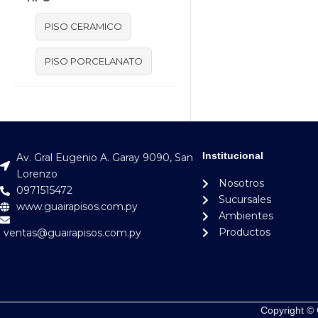
PISO CERAMICO
PISO PORCELANATO
Institucional
Av. Gral Eugenio A. Garay 9090, San
Lorenzo
Nosotros
0971515472
Sucursales
www.guairapisos.com.py
Ambientes
Productos
ventas@guairapisos.com.py
Copyright © 