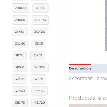
20X120
20X20
20X60
26X106
29X117
30X120
30X60
31X31
31X54
31X59
31X60
32.5X59
Descripción
Inform
CX PORTOBELLO 60X1
32X57
32X59
32X60
33X60
Productos rela
38X75
45X120