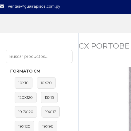
Ir
ventas@guairapisos.com.py
al
contenido
CX PORTOBEL
FORMATO CM
10X10
10X20
120X120
15X15
19.7X120
19X117
19X120
19X90