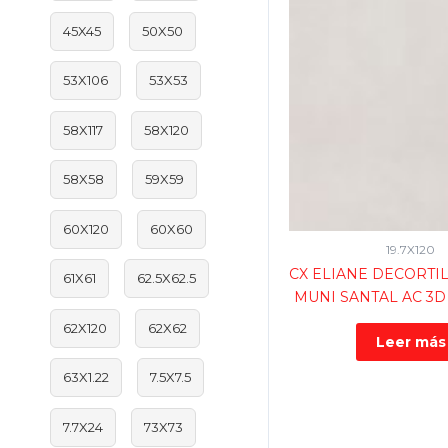
45X45
50X50
53X106
53X53
58X117
58X120
58X58
59X59
60X120
60X60
19.7X120
CX ELIANE DECORTIL
61X61
62.5X62.5
MUNI SANTAL AC 3D R
62X120
62X62
Leer más
63X1.22
7.5X7.5
7.7X24
73X73