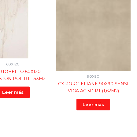
60X120
RTOBELLO 60X120
90X90
TON POL RT 1,43M2
CX PORC. ELIANE 90X90 SENSI
VIGA AC 3D RT (1,62M2)
Leer más
Leer más