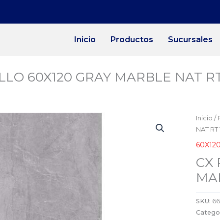
Inicio
Productos
Sucursales
LO 60X120 GRAY MARBLE NAT RT
Inicio
/
NAT RT 
60X12
CX 
MAR
SKU:
6
Catego