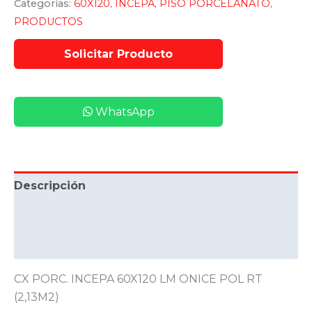
Categorías:
60X120
,
INCEPA
,
PISO PORCELANATO
,
PRODUCTOS
WhatsApp
Descripción
Información adicional
Valoraciones (0)
CX PORC. INCEPA 60X120 LM ONICE POL RT
(2,13M2)