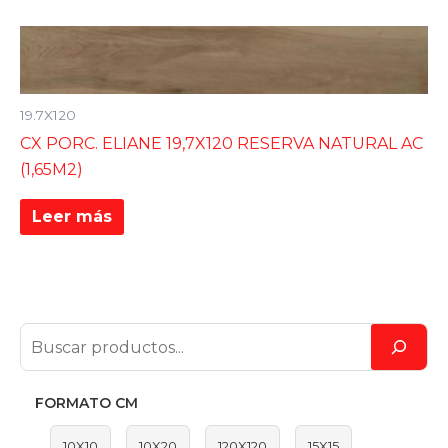
19.7X120
CX PORC. ELIANE 19,7X120 RESERVA NATURAL AC
(1,65M2)
Leer más
FORMATO CM
10X10
10X20
120X120
15X15