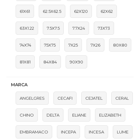
61X61
62.5X62.5
62X120
62X62
63X1.22
7.5X7.5
7.7X24
73X73
74X74
75X75
7X25
7X26
80X80
81X81
84X84
90X90
MARCA
ANGELGRES
CECAFI
CEJATEL
CERAL
CHINO
DELTA
ELIANE
ELIZABETH
EMBRAMACO
INCEPA
INCESA
LUME