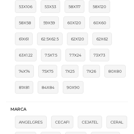
53X106
53X53
58X117
58X120
58X58
59X59
60X120
60X60
61X61
62.5X62.5
62X120
62X62
63X1.22
7.5X7.5
7.7X24
73X73
74X74
75X75
7X25
7X26
80X80
81X81
84X84
90X90
MARCA
ANGELGRES
CECAFI
CEJATEL
CERAL