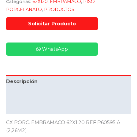
Categorías:
62X120
,
EMBRAMACO
,
PISO
PORCELANATO
,
PRODUCTOS
WhatsApp
Descripción
Información adicional
Valoraciones (0)
CX PORC. EMBRAMACO 62X1,20 REF P60595 A
(2,26M2)