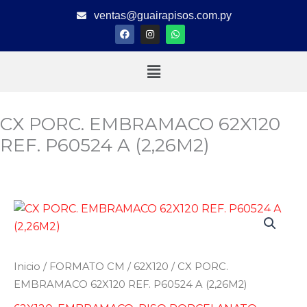
Ir
ventas@guairapisos.com.py
al
F
I
W
a
n
h
contenido
c
s
a
e
t
t
Menú
b
a
s
o
g
a
o
r
p
k
a
p
m
CX PORC. EMBRAMACO 62X120
REF. P60524 A (2,26M2)
Inicio
/
FORMATO CM
/
62X120
/ CX PORC.
EMBRAMACO 62X120 REF. P60524 A (2,26M2)