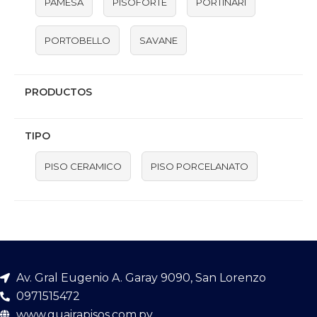
PAMESA
PISOFORTE
PORTINARI
PORTOBELLO
SAVANE
PRODUCTOS
TIPO
PISO CERAMICO
PISO PORCELANATO
Av. Gral Eugenio A. Garay 9090, San Lorenzo
0971515472
www.guairapisos.com.py