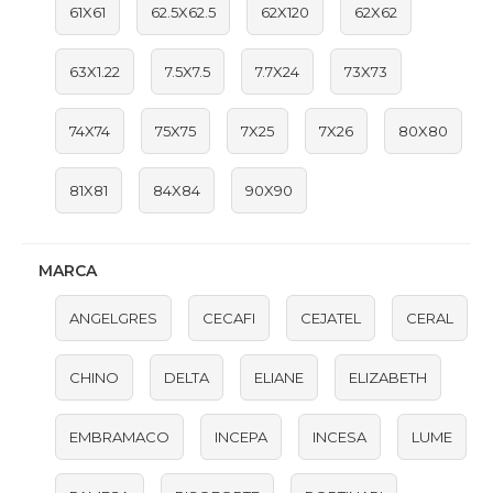
61X61
62.5X62.5
62X120
62X62
63X1.22
7.5X7.5
7.7X24
73X73
74X74
75X75
7X25
7X26
80X80
81X81
84X84
90X90
MARCA
ANGELGRES
CECAFI
CEJATEL
CERAL
CHINO
DELTA
ELIANE
ELIZABETH
EMBRAMACO
INCEPA
INCESA
LUME