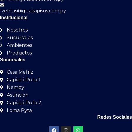
ventas@guairapisos.com.py
Institucional
Nosotros
Sucursales
Ambientes
Productos
Sucursales
Casa Matriz
Capiatá Ruta 1
Ñemby
Asunción
Capiatá Ruta 2
Loma Pyta
Redes Sociales
F
I
W