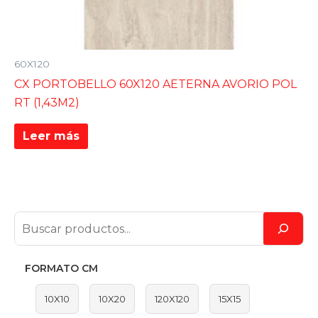
60X120
CX PORTOBELLO 60X120 AETERNA AVORIO POL
RT (1,43M2)
Leer más
FORMATO CM
10X10
10X20
120X120
15X15