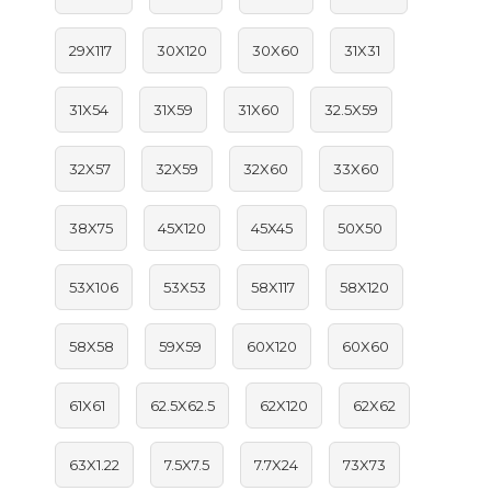
29X117
30X120
30X60
31X31
31X54
31X59
31X60
32.5X59
32X57
32X59
32X60
33X60
38X75
45X120
45X45
50X50
53X106
53X53
58X117
58X120
58X58
59X59
60X120
60X60
61X61
62.5X62.5
62X120
62X62
63X1.22
7.5X7.5
7.7X24
73X73