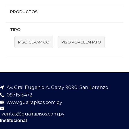
PRODUCTOS
TIPO
PISO CERAMICO
PISO PORCELANATO
Av. Gral Eugenio A. Garay 9090, San Lorenzo
0971515472
www.guairapisos.com.py
ventas@guairapisos.com.py
Institucional