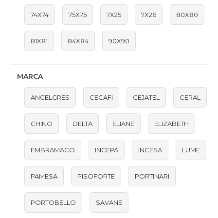
74X74
75X75
7X25
7X26
80X80
81X81
84X84
90X90
MARCA
ANGELGRES
CECAFI
CEJATEL
CERAL
CHINO
DELTA
ELIANE
ELIZABETH
EMBRAMACO
INCEPA
INCESA
LUME
PAMESA
PISOFORTE
PORTINARI
PORTOBELLO
SAVANE