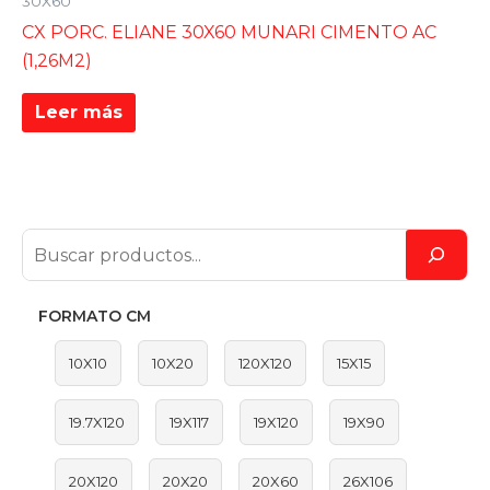
30X60
CX PORC. ELIANE 30X60 MUNARI CIMENTO AC
(1,26M2)
Leer más
FORMATO CM
10X10
10X20
120X120
15X15
19.7X120
19X117
19X120
19X90
20X120
20X20
20X60
26X106