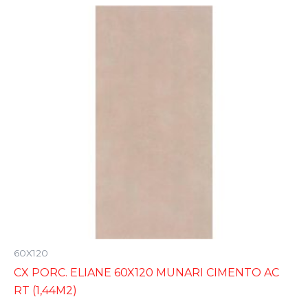
60X120
CX PORC. ELIANE 60X120 MUNARI CIMENTO AC
RT (1,44M2)