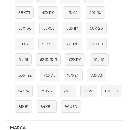
38X75
45X120
45X45
50X50
53X106
53X53
58X117
58X120
58X58
59X59
60X120
60X60
61X61
62.5X62.5
62X120
62X62
63X1.22
7.5X7.5
7.7X24
73X73
74X74
75X75
7X25
7X26
80X80
81X81
84X84
90X90
MARCA