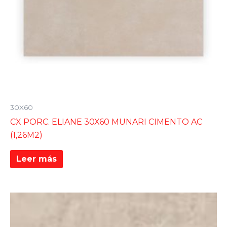
30X60
CX PORC. ELIANE 30X60 MUNARI CIMENTO AC
(1,26M2)
Leer más