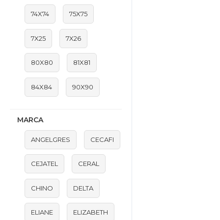
74X74
75X75
7X25
7X26
80X80
81X81
84X84
90X90
MARCA
ANGELGRES
CECAFI
CEJATEL
CERAL
CHINO
DELTA
ELIANE
ELIZABETH