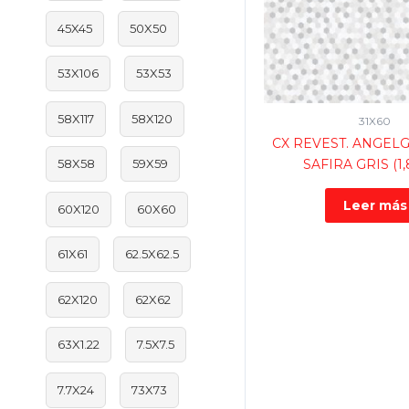
45X45
50X50
53X106
53X53
58X117
58X120
31X60
CX REVEST. ANGELG
SAFIRA GRIS (1
58X58
59X59
Leer más
60X120
60X60
61X61
62.5X62.5
62X120
62X62
63X1.22
7.5X7.5
7.7X24
73X73