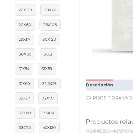
20X120
20X20
20X60
26X106
29X117
30X120
30X60
31X31
31X54
31X59
31X60
32.5X59
Descripción
Inform
CX PISOS FIORANNO 
32X57
32X59
32X60
33X60
Productos rela
38X75
45X120