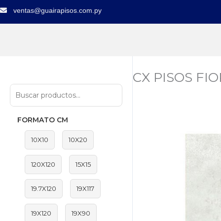
Ir
ventas@guairapisos.com.py
al
contenido
CX PISOS FI
FORMATO CM
10X10
10X20
120X120
15X15
19.7X120
19X117
19X120
19X90