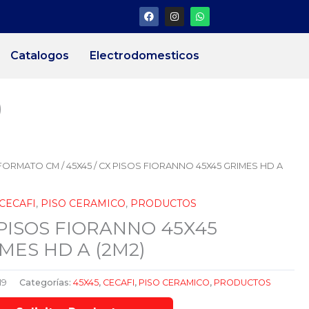
F
I
W
a
n
h
c
s
a
e
t
t
b
a
s
Catalogos
Electrodomesticos
o
g
a
o
r
p
k
a
p
m
)
FORMATO CM
/
45X45
/ CX PISOS FIORANNO 45X45 GRIMES HD A
CECAFI
,
PISO CERAMICO
,
PRODUCTOS
PISOS FIORANNO 45X45
MES HD A (2M2)
19
Categorías:
45X45
,
CECAFI
,
PISO CERAMICO
,
PRODUCTOS