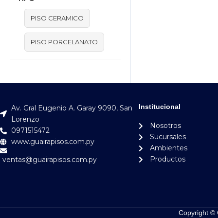
PISO CERAMICO
PISO PORCELANATO
Institucional
Av. Gral Eugenio A. Garay 9090, San
Lorenzo
Nosotros
0971515472
Sucursales
www.guairapisos.com.py
Ambientes
Productos
ventas@guairapisos.com.py
Copyright © 