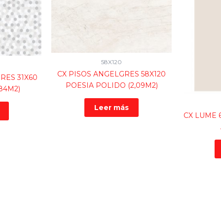
58X120
CX PISOS ANGELGRES 58X120
RES 31X60
POESIA POLIDO (2,09M2)
,84M2)
Leer más
CX LUME 