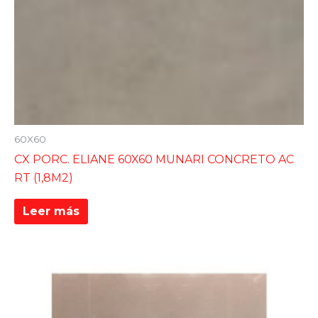
60X60
CX PORC. ELIANE 60X60 MUNARI CONCRETO AC
RT (1,8M2)
Leer más