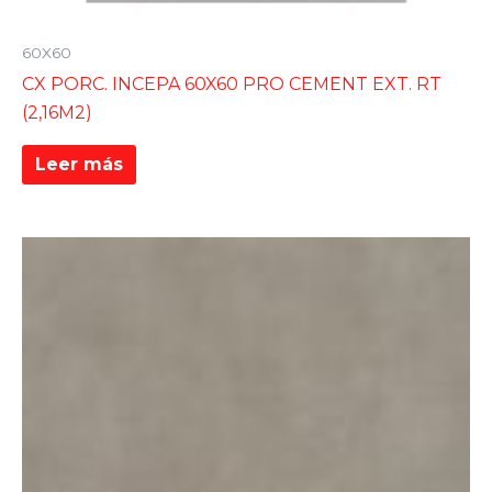
60X60
CX PORC. INCEPA 60X60 PRO CEMENT EXT. RT
(2,16M2)
Leer más