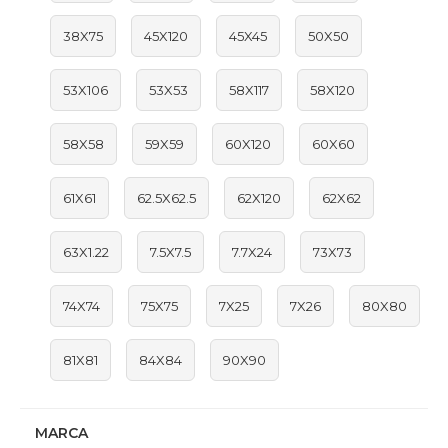
38X75
45X120
45X45
50X50
53X106
53X53
58X117
58X120
58X58
59X59
60X120
60X60
61X61
62.5X62.5
62X120
62X62
63X1.22
7.5X7.5
7.7X24
73X73
74X74
75X75
7X25
7X26
80X80
81X81
84X84
90X90
MARCA