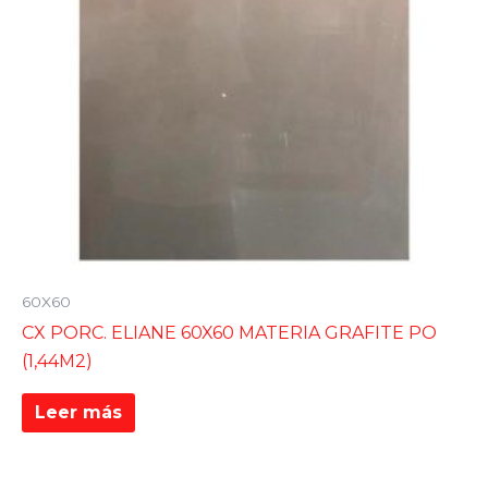
60X60
CX PORC. ELIANE 60X60 MATERIA GRAFITE PO
(1,44M2)
Leer más