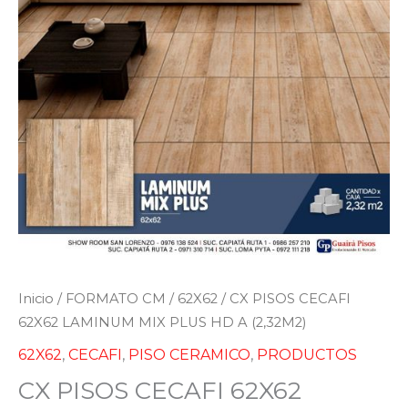
Inicio
/
FORMATO CM
/
62X62
/ CX PISOS CECAFI
62X62 LAMINUM MIX PLUS HD A (2,32M2)
62X62
,
CECAFI
,
PISO CERAMICO
,
PRODUCTOS
CX PISOS CECAFI 62X62