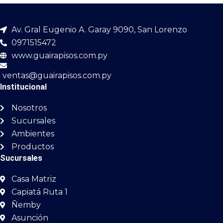
Av. Gral Eugenio A. Garay 9090, San Lorenzo
0971515472
www.guairapisos.com.py
ventas@guairapisos.com.py
Institucional
Nosotros
Sucursales
Ambientes
Productos
Sucursales
Casa Matriz
Capiatá Ruta 1
Ñemby
Asunción