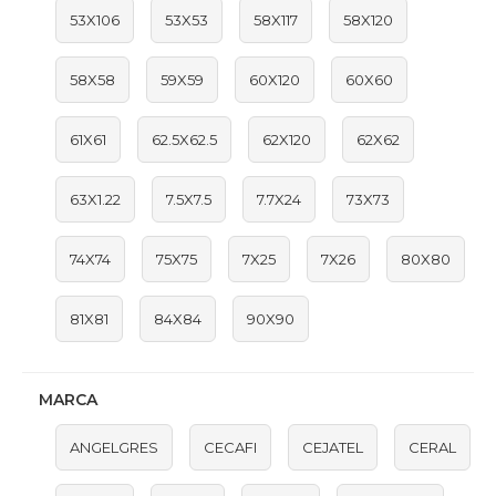
53X106
53X53
58X117
58X120
58X58
59X59
60X120
60X60
61X61
62.5X62.5
62X120
62X62
63X1.22
7.5X7.5
7.7X24
73X73
74X74
75X75
7X25
7X26
80X80
81X81
84X84
90X90
MARCA
ANGELGRES
CECAFI
CEJATEL
CERAL