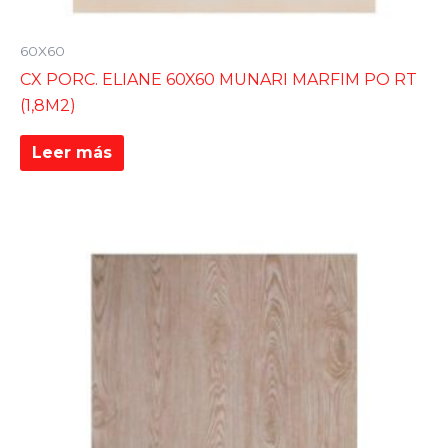
60X60
CX PORC. ELIANE 60X60 MUNARI MARFIM PO RT
(1,8M2)
Leer más