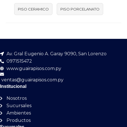
PISO CERAMICO
PISO PORCELANATO
Av. Gral Eugenio A. Garay 9090, San Lorenzo
0971515472
www.guairapisos.com.py
ventas@guairapisos.com.py
Institucional
Nosotros
Sucursales
Ambientes
Productos
Sucursales