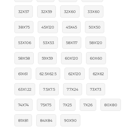
32X57
32X59
32X60
33X60
38X75
45X120
45X45
50X50
53X106
53X53
58X117
58X120
58X58
59X59
60X120
60X60
61X61
62.5X62.5
62X120
62X62
63X1.22
7.5X7.5
7.7X24
73X73
74X74
75X75
7X25
7X26
80X80
81X81
84X84
90X90