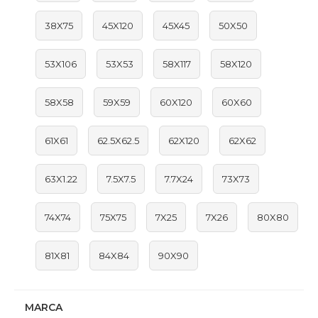
38X75
45X120
45X45
50X50
53X106
53X53
58X117
58X120
58X58
59X59
60X120
60X60
61X61
62.5X62.5
62X120
62X62
63X1.22
7.5X7.5
7.7X24
73X73
74X74
75X75
7X25
7X26
80X80
81X81
84X84
90X90
MARCA