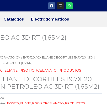
F
I
W
a
n
h
c
s
a
e
t
t
b
a
s
Catalogos
Electrodomesticos
o
g
a
o
r
p
k
a
p
m
O AC 3D RT (1,65M2)
FORMATO CM
/
19.7X120
/ CX ELIANE DECORTILES 19,7X120 NION
EO AC 3D RT (1,65M2)
20
,
ELIANE
,
PISO PORCELANATO
,
PRODUCTOS
ELIANE DECORTILES 19,7X120
N PETROLEO AC 3D RT (1,65M2)
620
rías:
19.7X120
,
ELIANE
,
PISO PORCELANATO
,
PRODUCTOS