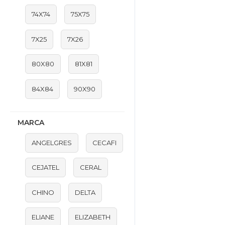
74X74
75X75
7X25
7X26
80X80
81X81
84X84
90X90
MARCA
ANGELGRES
CECAFI
CEJATEL
CERAL
CHINO
DELTA
ELIANE
ELIZABETH