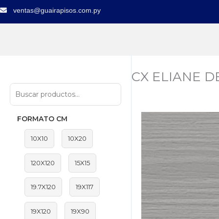
Ir
ventas@guairapisos.com.py
al
contenido
CX ELIANE DE
FORMATO CM
10X10
10X20
120X120
15X15
19.7X120
19X117
19X120
19X90