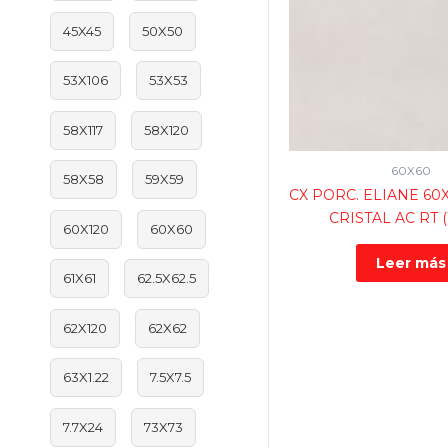
45X45
50X50
53X106
53X53
58X117
58X120
60X60
58X58
59X59
CX PORC. ELIANE 60
CRISTAL AC RT (
60X120
60X60
Leer más
61X61
62.5X62.5
62X120
62X62
63X1.22
7.5X7.5
7.7X24
73X73