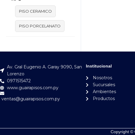
PISO CERAMICO
PISO PORCELANATO
Institucional
Av. Gral Eugenio A. Garay 9090, San
Lorenzo
Nosotros
0971515472
Sucursales
www.guairapisos.com.py
Ambientes
Productos
ventas@guairapisos.com.py
Copyright © 