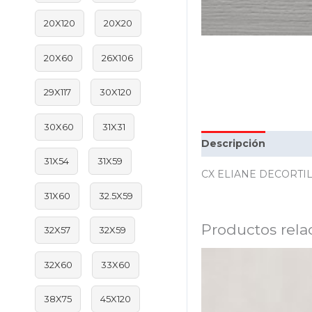
20X120
20X20
20X60
26X106
29X117
30X120
30X60
31X31
Descripción
Inform
31X54
31X59
CX ELIANE DECORTILE
31X60
32.5X59
Productos rela
32X57
32X59
32X60
33X60
38X75
45X120