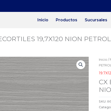
Inicio
Productos
Sucursales
CORTILES 19,7X120 NION PETROLE
Inicio
/
PETROL
19.7X1
CX 
NIO
SKU:
8
Catego