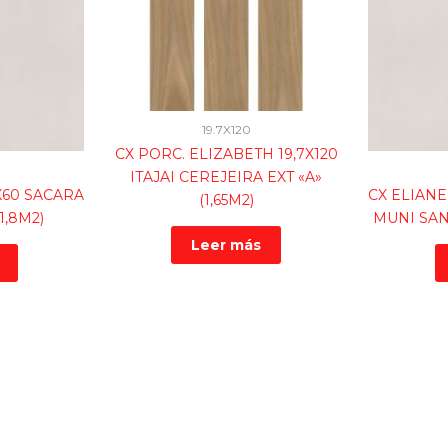
19.7X120
CX PORC. ELIZABETH 19,7X120
ITAJAI CEREJEIRA EXT «A»
X60 SACARA
CX ELIANE
(1,65M2)
1,8M2)
MUNI SANT
Leer más