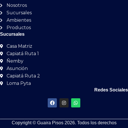
Nosotros
Sucursales
Ambientes
Productos
Sucursales
Casa Matriz
Capiatá Ruta 1
Ñemby
Asunción
Capiatá Ruta 2
Loma Pyta
Redes Sociales
F
I
W
a
n
h
c
s
a
e
t
t
b
a
s
Copyright © Guaira Pisos 2026. Todos los derechos
o
g
a
o
r
p