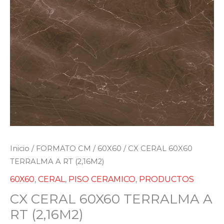
Inicio
/
FORMATO CM
/
60X60
/ CX CERAL 60X60
TERRALMA A RT (2,16M2)
60X60
,
CERAL
,
PISO CERAMICO
,
PRODUCTOS
CX CERAL 60X60 TERRALMA A
RT (2,16M2)