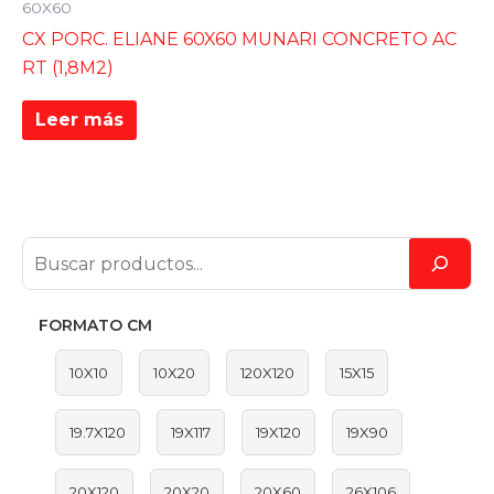
60X60
CX PORC. ELIANE 60X60 MUNARI CONCRETO AC
RT (1,8M2)
Leer más
FORMATO CM
10X10
10X20
120X120
15X15
19.7X120
19X117
19X120
19X90
20X120
20X20
20X60
26X106