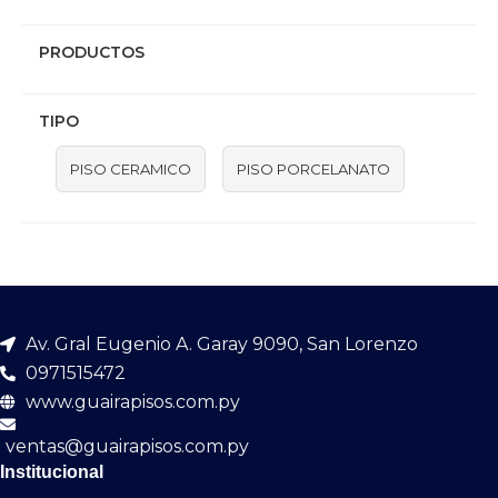
PRODUCTOS
TIPO
PISO CERAMICO
PISO PORCELANATO
Av. Gral Eugenio A. Garay 9090, San Lorenzo
0971515472
www.guairapisos.com.py
ventas@guairapisos.com.py
Institucional