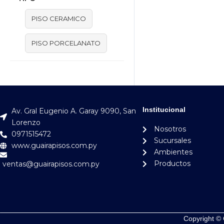
PISO CERAMICO
PISO PORCELANATO
Institucional
Av. Gral Eugenio A. Garay 9090, San
Lorenzo
Nosotros
0971515472
Sucursales
www.guairapisos.com.py
Ambientes
Productos
ventas@guairapisos.com.py
Copyright © 