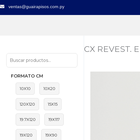
Ir
ventas@guairapisos.com.py
al
contenido
CX REVEST. 
FORMATO CM
10X10
10X20
120X120
15X15
19.7X120
19X117
19X120
19X90