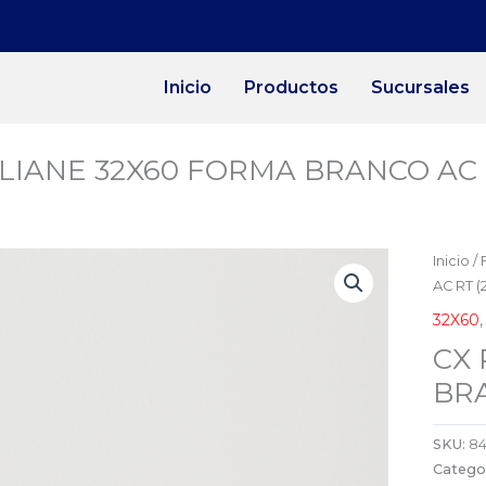
Inicio
Productos
Sucursales
ELIANE 32X60 FORMA BRANCO AC R
Inicio
/
AC RT (
32X60
CX 
BRA
SKU:
8
Catego