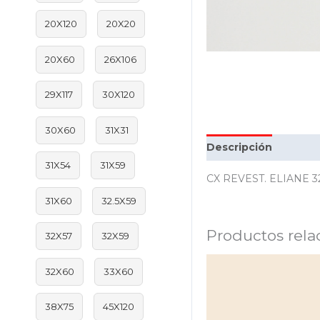
20X120
20X20
20X60
26X106
29X117
30X120
30X60
31X31
Descripción
Inform
31X54
31X59
CX REVEST. ELIANE 
31X60
32.5X59
Productos rela
32X57
32X59
32X60
33X60
38X75
45X120