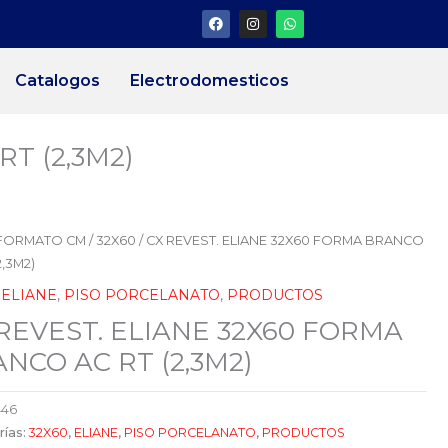
F
I
W
a
n
h
c
s
a
e
t
t
b
a
s
Catalogos
Electrodomesticos
o
g
a
o
r
p
k
a
p
m
T (2,3M2)
FORMATO CM
/
32X60
/ CX REVEST. ELIANE 32X60 FORMA BRANCO
2,3M2)
,
ELIANE
,
PISO PORCELANATO
,
PRODUCTOS
REVEST. ELIANE 32X60 FORMA
NCO AC RT (2,3M2)
446
rías:
32X60
,
ELIANE
,
PISO PORCELANATO
,
PRODUCTOS