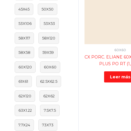
45X45
50X50
53X106
53X53
58X117
58X120
60X60
58X58
59X59
CX PORC. ELIANE 60
PLUS PO RT (1
60X120
60X60
Leer más
61X61
62.5X62.5
62X120
62X62
63X1.22
7.5X7.5
7.7X24
73X73