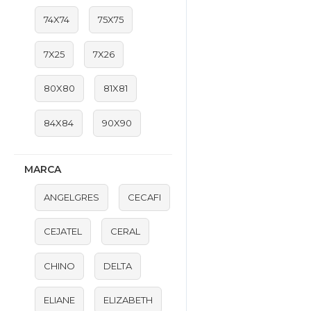
74X74
75X75
7X25
7X26
80X80
81X81
84X84
90X90
MARCA
ANGELGRES
CECAFI
CEJATEL
CERAL
CHINO
DELTA
ELIANE
ELIZABETH