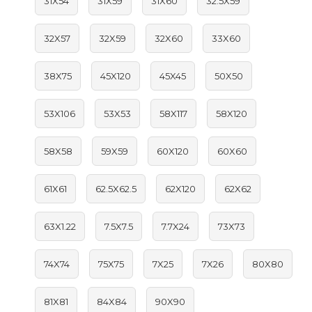
31X54
31X59
31X60
32.5X59
32X57
32X59
32X60
33X60
38X75
45X120
45X45
50X50
53X106
53X53
58X117
58X120
58X58
59X59
60X120
60X60
61X61
62.5X62.5
62X120
62X62
63X1.22
7.5X7.5
7.7X24
73X73
74X74
75X75
7X25
7X26
80X80
81X81
84X84
90X90