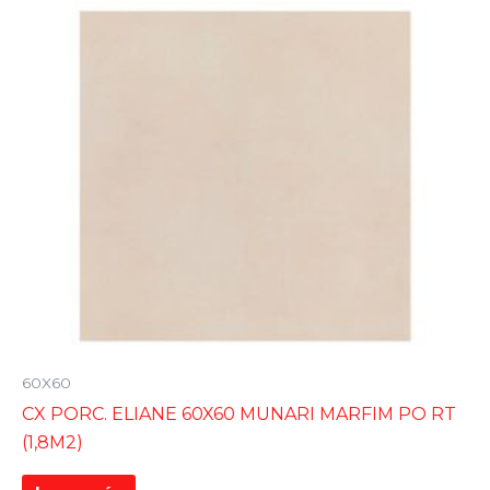
60X60
CX PORC. ELIANE 60X60 MUNARI MARFIM PO RT
(1,8M2)