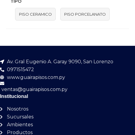
TIPO
PISO CERAMICO
PISO PORCELANATO
Av. Gral Eugenio A. Garay 9090, San Lorenzo
0971515472
www.guairapisos.com.py
ventas@guairapisos.com.py
Institucional
Nosotros
Sucursales
Ambientes
Productos