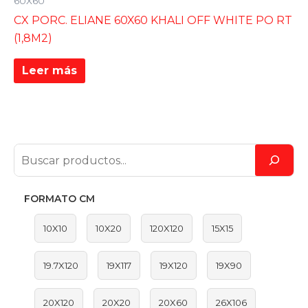
60X60
CX PORC. ELIANE 60X60 KHALI OFF WHITE PO RT
(1,8M2)
Leer más
FORMATO CM
10X10
10X20
120X120
15X15
19.7X120
19X117
19X120
19X90
20X120
20X20
20X60
26X106