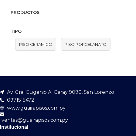
PRODUCTOS
TIPO
PISO CERAMICO
PISO PORCELANATO
Av. Gral Eugenio A. Garay 9090, San Lorenzo
0971515472
www.guairapisos.com.py
ventas@guairapisos.com.py
Institucional