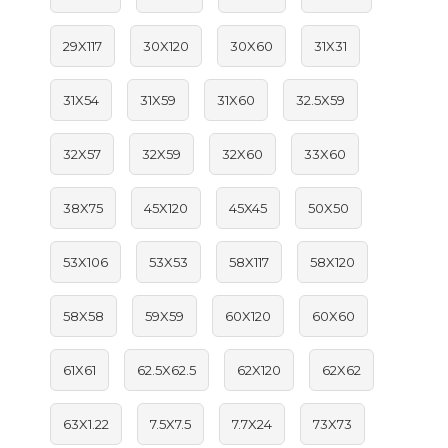
29X117
30X120
30X60
31X31
31X54
31X59
31X60
32.5X59
32X57
32X59
32X60
33X60
38X75
45X120
45X45
50X50
53X106
53X53
58X117
58X120
58X58
59X59
60X120
60X60
61X61
62.5X62.5
62X120
62X62
63X1.22
7.5X7.5
7.7X24
73X73