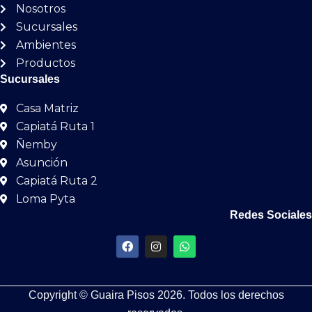
Nosotros
Sucursales
Ambientes
Productos
Sucursales
Casa Matriz
Capiatá Ruta 1
Ñemby
Asunción
Capiatá Ruta 2
Loma Pyta
Redes Sociales
F
I
W
a
n
h
c
s
a
e
t
t
b
a
s
Copyright © Guaira Pisos 2026. Todos los derechos
o
g
a
o
r
p