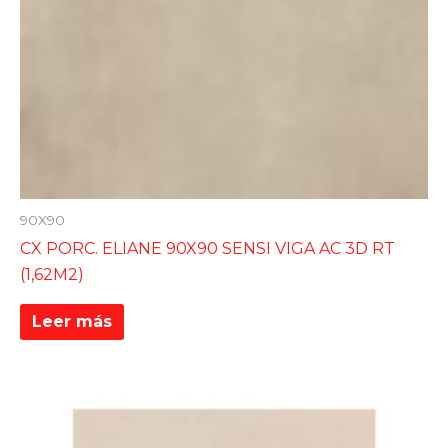
90X90
CX PORC. ELIANE 90X90 SENSI VIGA AC 3D RT
(1,62M2)
Leer más