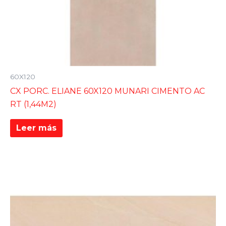
60X120
CX PORC. ELIANE 60X120 MUNARI CIMENTO AC
RT (1,44M2)
Leer más