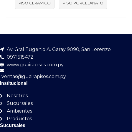
PISO CERAMICO
PISO PORCELANATO
Av. Gral Eugenio A. Garay 9090, San Lorenzo
0971515472
www.guairapisos.com.py
ventas@guairapisos.com.py
Institucional
Nosotros
Sucursales
Ambientes
Productos
Sucursales