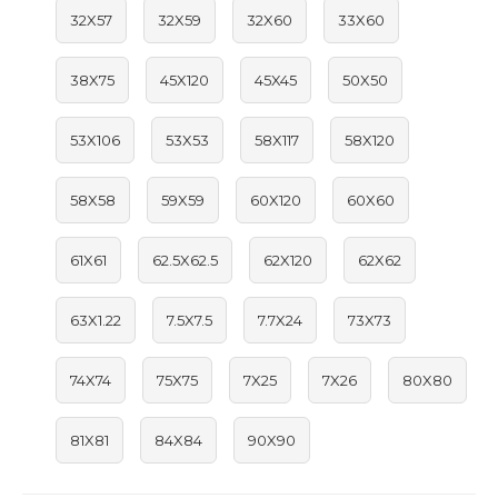
32X57
32X59
32X60
33X60
38X75
45X120
45X45
50X50
53X106
53X53
58X117
58X120
58X58
59X59
60X120
60X60
61X61
62.5X62.5
62X120
62X62
63X1.22
7.5X7.5
7.7X24
73X73
74X74
75X75
7X25
7X26
80X80
81X81
84X84
90X90