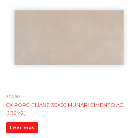
30X60
CX PORC. ELIANE 30X60 MUNARI CIMENTO AC
(1,26M2)
Leer más