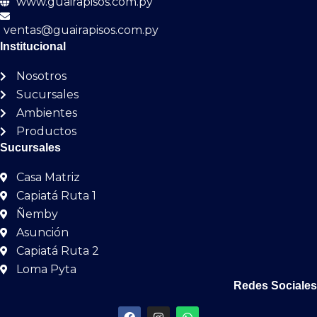
www.guairapisos.com.py
ventas@guairapisos.com.py
Institucional
Nosotros
Sucursales
Ambientes
Productos
Sucursales
Casa Matriz
Capiatá Ruta 1
Ñemby
Asunción
Capiatá Ruta 2
Loma Pyta
Redes Sociales
F
I
W