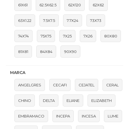
61X61
62.5X62.5
62X120
62X62
63X1.22
7.5X7.5
7.7X24
73X73
74X74
75X75
7X25
7X26
80X80
81X81
84X84
90X90
MARCA
ANGELGRES
CECAFI
CEJATEL
CERAL
CHINO
DELTA
ELIANE
ELIZABETH
EMBRAMACO
INCEPA
INCESA
LUME