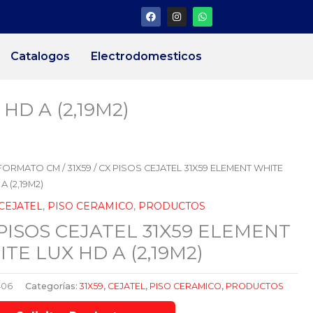
F
I
W
a
n
h
c
s
a
e
t
t
b
a
s
Catalogos
Electrodomesticos
o
g
a
o
r
p
k
a
p
m
HD A (2,19M2)
FORMATO CM
/
31X59
/ CX PISOS CEJATEL 31X59 ELEMENT WHITE
A (2,19M2)
CEJATEL
,
PISO CERAMICO
,
PRODUCTOS
PISOS CEJATEL 31X59 ELEMENT
TE LUX HD A (2,19M2)
406
Categorías:
31X59
,
CEJATEL
,
PISO CERAMICO
,
PRODUCTOS