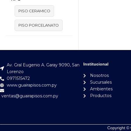
PISO CERAMICO
PISO PORCELANATO
Institucional
Av. Gral Eugenio A. Garay 9090, San
Lorenzo
Nosotros
0971515472
Sucursales
www.guairapisos.com.py
Ambientes
Productos
ventas@guairapisos.com.py
Copyright © 