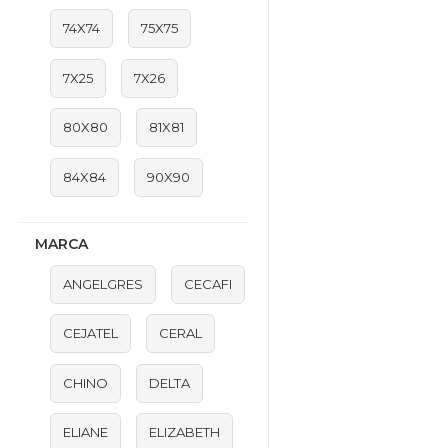
74X74
75X75
7X25
7X26
80X80
81X81
84X84
90X90
MARCA
ANGELGRES
CECAFI
CEJATEL
CERAL
CHINO
DELTA
ELIANE
ELIZABETH