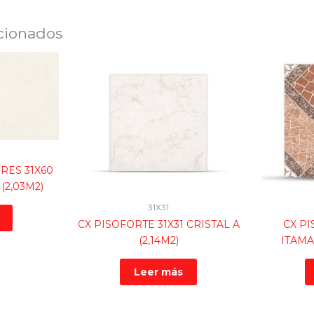
cionados
RES 31X60
(2,03M2)
31X31
CX PISOFORTE 31X31 CRISTAL A
CX PI
(2,14M2)
ITAMA
Leer más