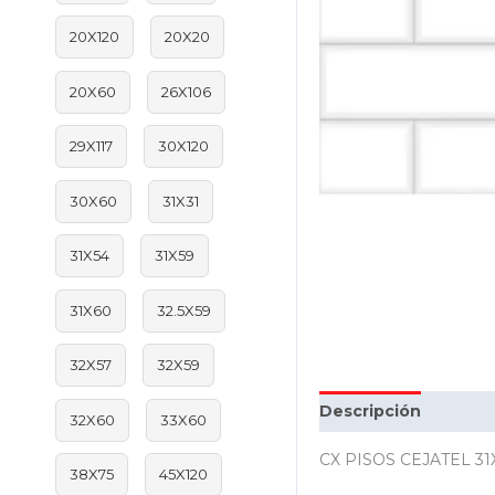
20X120
20X20
20X60
26X106
29X117
30X120
30X60
31X31
31X54
31X59
31X60
32.5X59
32X57
32X59
Descripción
Inform
32X60
33X60
CX PISOS CEJATEL 31
38X75
45X120