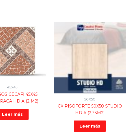
45X45
SOS CECAFI 45X45
50X50
RACA HD A (2 M2)
CX PISOFORTE 50X50 STUDIO
HD A (2,33M2)
Leer más
Leer más