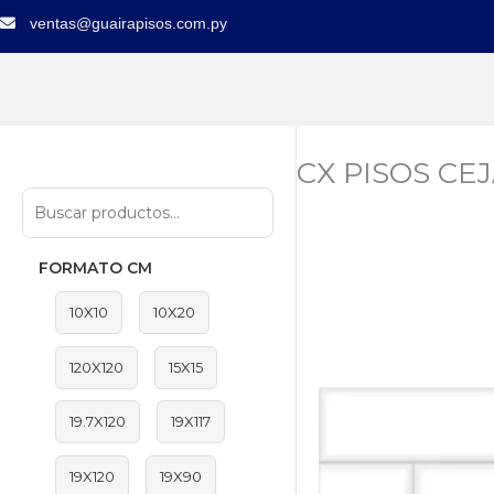
Ir
ventas@guairapisos.com.py
al
contenido
CX PISOS CE
FORMATO CM
10X10
10X20
120X120
15X15
19.7X120
19X117
19X120
19X90