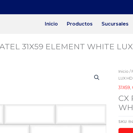
Inicio
Productos
Sucursales
JATEL 31X59 ELEMENT WHITE LUX 
Inicio
/
LUX HD 
31X59
,
CX 
WHI
SKU:
8