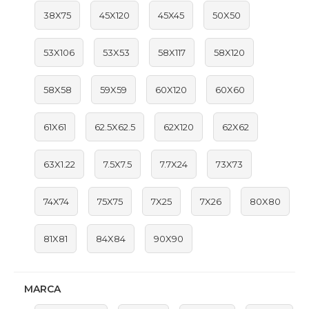
38X75
45X120
45X45
50X50
53X106
53X53
58X117
58X120
58X58
59X59
60X120
60X60
61X61
62.5X62.5
62X120
62X62
63X1.22
7.5X7.5
7.7X24
73X73
74X74
75X75
7X25
7X26
80X80
81X81
84X84
90X90
MARCA