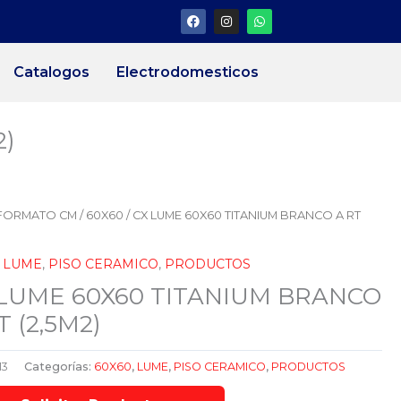
F
I
W
a
n
h
c
s
a
e
t
t
b
a
s
Catalogos
Electrodomesticos
o
g
a
o
r
p
k
a
p
m
2)
FORMATO CM
/
60X60
/ CX LUME 60X60 TITANIUM BRANCO A RT
,
LUME
,
PISO CERAMICO
,
PRODUCTOS
 LUME 60X60 TITANIUM BRANCO
T (2,5M2)
13
Categorías:
60X60
,
LUME
,
PISO CERAMICO
,
PRODUCTOS