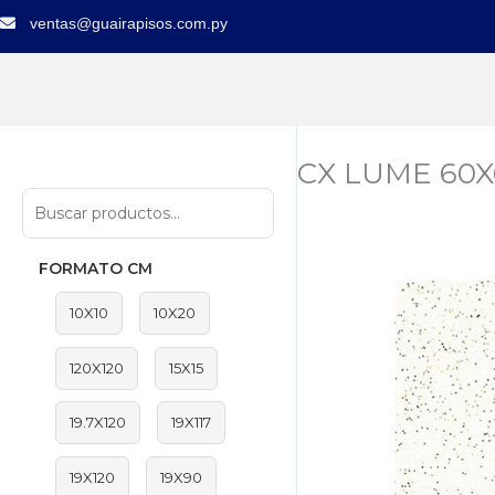
Ir
ventas@guairapisos.com.py
al
contenido
CX LUME 60X
FORMATO CM
10X10
10X20
120X120
15X15
19.7X120
19X117
19X120
19X90