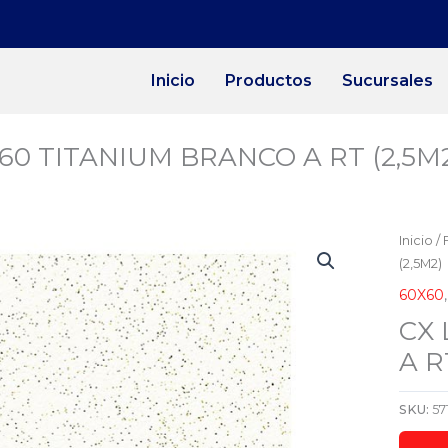
Inicio
Productos
Sucursales
60 TITANIUM BRANCO A RT (2,5M
Inicio
/
(2,5M2)
60X60
CX
A R
SKU:
57