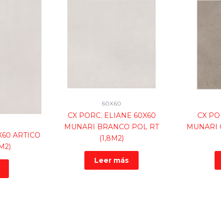
60X60
CX PORC. ELIANE 60X60
CX PO
MUNARI BRANCO POL RT
MUNARI 
X60 ARTICO
(1,8M2)
M2)
Leer más