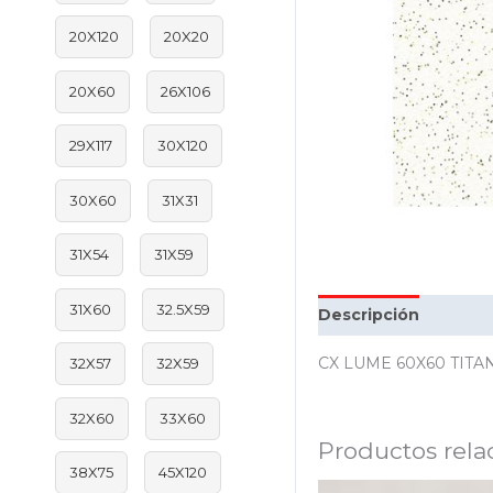
20X120
20X20
20X60
26X106
29X117
30X120
30X60
31X31
31X54
31X59
31X60
32.5X59
Descripción
Inform
CX LUME 60X60 TITA
32X57
32X59
32X60
33X60
Productos rela
38X75
45X120