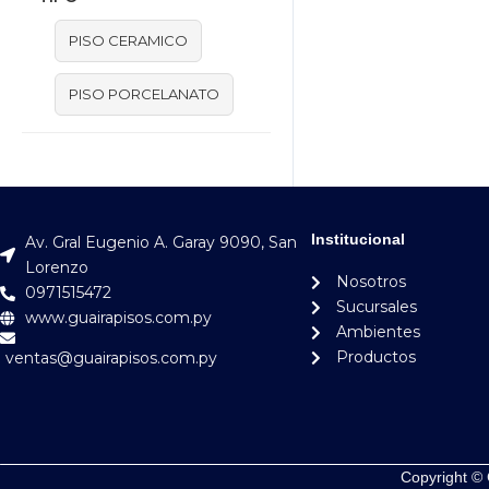
PISO CERAMICO
PISO PORCELANATO
Institucional
Av. Gral Eugenio A. Garay 9090, San
Lorenzo
Nosotros
0971515472
Sucursales
www.guairapisos.com.py
Ambientes
Productos
ventas@guairapisos.com.py
Copyright © 