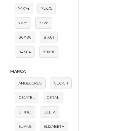
74X74
75X75
7X25
7X26
80X80
81X81
84X84
90X90
MARCA
ANGELGRES
CECAFI
CEJATEL
CERAL
CHINO
DELTA
ELIANE
ELIZABETH