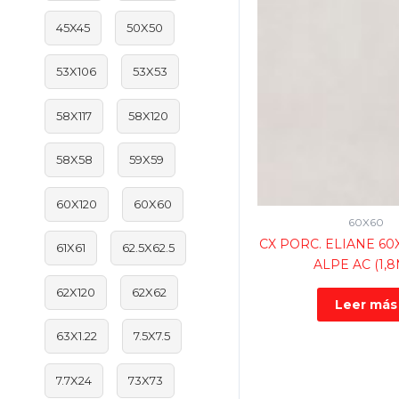
45X45
50X50
53X106
53X53
58X117
58X120
58X58
59X59
60X120
60X60
60X60
CX PORC. ELIANE 60
61X61
62.5X62.5
ALPE AC (1,8
62X120
62X62
Leer más
63X1.22
7.5X7.5
7.7X24
73X73