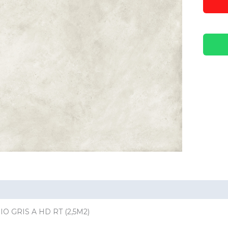
ación adicional
Valoraciones (0)
O GRIS A HD RT (2,5M2)