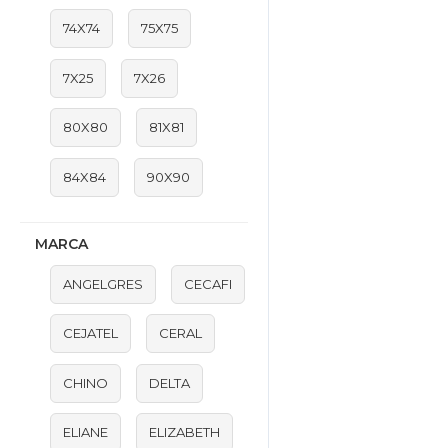
74X74
75X75
7X25
7X26
80X80
81X81
84X84
90X90
MARCA
ANGELGRES
CECAFI
CEJATEL
CERAL
CHINO
DELTA
ELIANE
ELIZABETH