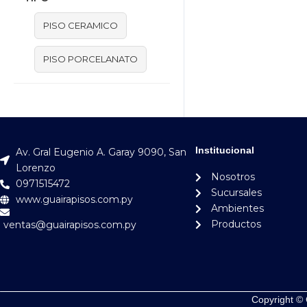
PISO CERAMICO
PISO PORCELANATO
Institucional
Av. Gral Eugenio A. Garay 9090, San
Lorenzo
Nosotros
0971515472
Sucursales
www.guairapisos.com.py
Ambientes
Productos
ventas@guairapisos.com.py
Copyright © 