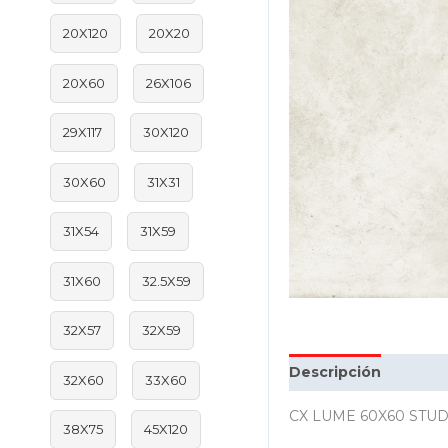
20X120
20X20
20X60
26X106
29X117
30X120
30X60
31X31
31X54
31X59
31X60
32.5X59
32X57
32X59
Descripción
Inform
32X60
33X60
CX LUME 60X60 STUDI
38X75
45X120