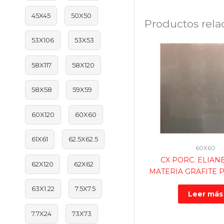
45X45
50X50
Productos rela
53X106
53X53
58X117
58X120
58X58
59X59
60X120
60X60
61X61
62.5X62.5
60X60
CX PORC. ELIAN
62X120
62X62
MATERIA GRAFITE P
63X1.22
7.5X7.5
Leer más
7.7X24
73X73