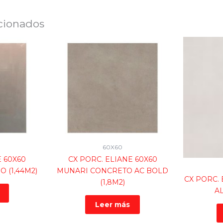
cionados
60X60
E 60X60
CX PORC. ELIANE 60X60
O (1,44M2)
MUNARI CONCRETO AC BOLD
CX PORC. 
(1,8M2)
AL
Leer más