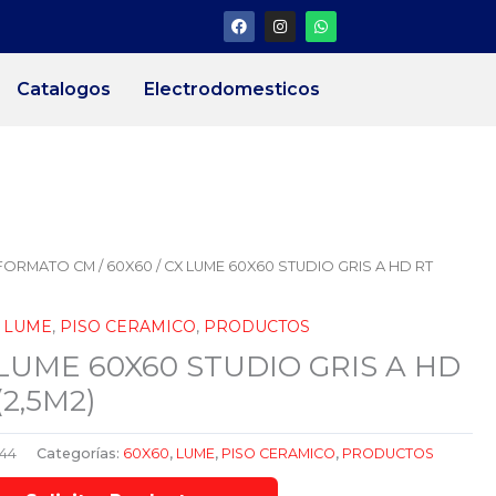
F
I
W
a
n
h
c
s
a
e
t
t
b
a
s
Catalogos
Electrodomesticos
o
g
a
o
r
p
k
a
p
m
FORMATO CM
/
60X60
/ CX LUME 60X60 STUDIO GRIS A HD RT
,
LUME
,
PISO CERAMICO
,
PRODUCTOS
LUME 60X60 STUDIO GRIS A HD
(2,5M2)
44
Categorías:
60X60
,
LUME
,
PISO CERAMICO
,
PRODUCTOS