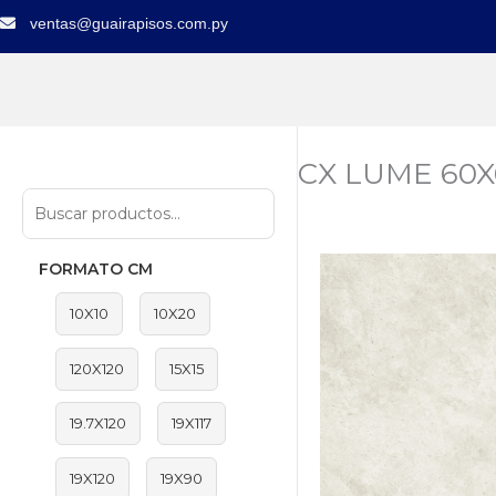
Ir
ventas@guairapisos.com.py
al
contenido
CX LUME 60X6
FORMATO CM
10X10
10X20
120X120
15X15
19.7X120
19X117
19X120
19X90