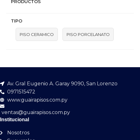
PRODUCTOS
TIPO
PISO CERAMICO
PISO PORCELANATO
Av. Gral Eugenio A. Garay 9090, San Lorenzo
0971515472
www.guairapisos.com.py
ventas@guairapisos.com.py
Institucional
Nosotros