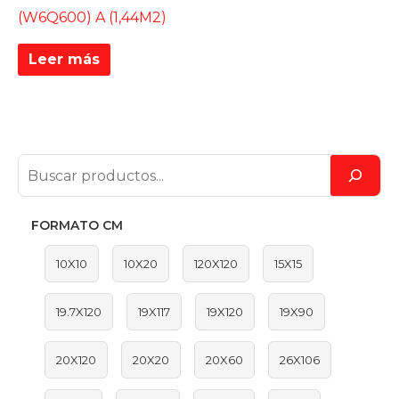
(W6Q600) A (1,44M2)
Leer más
FORMATO CM
10X10
10X20
120X120
15X15
19.7X120
19X117
19X120
19X90
20X120
20X20
20X60
26X106