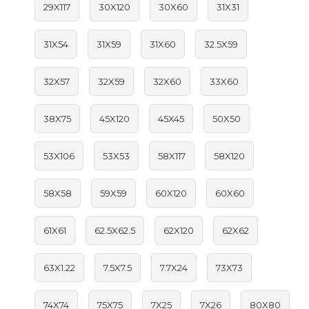
29X117
30X120
30X60
31X31
31X54
31X59
31X60
32.5X59
32X57
32X59
32X60
33X60
38X75
45X120
45X45
50X50
53X106
53X53
58X117
58X120
58X58
59X59
60X120
60X60
61X61
62.5X62.5
62X120
62X62
63X1.22
7.5X7.5
7.7X24
73X73
74X74
75X75
7X25
7X26
80X80