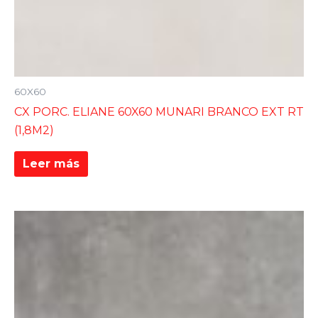
60X60
CX PORC. ELIANE 60X60 MUNARI BRANCO EXT RT
(1,8M2)
Leer más