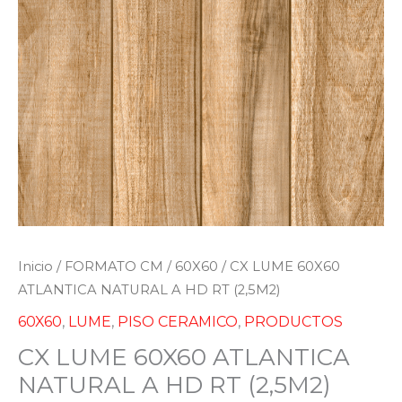
Inicio
/
FORMATO CM
/
60X60
/ CX LUME 60X60
ATLANTICA NATURAL A HD RT (2,5M2)
60X60
,
LUME
,
PISO CERAMICO
,
PRODUCTOS
CX LUME 60X60 ATLANTICA
NATURAL A HD RT (2,5M2)