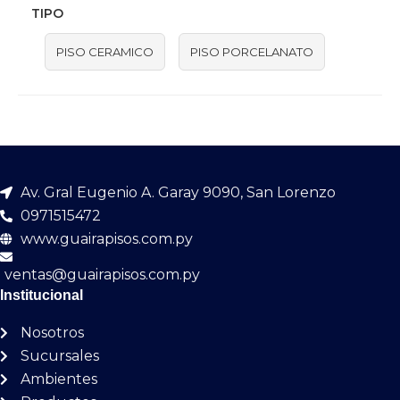
TIPO
PISO CERAMICO
PISO PORCELANATO
Av. Gral Eugenio A. Garay 9090, San Lorenzo
0971515472
www.guairapisos.com.py
ventas@guairapisos.com.py
Institucional
Nosotros
Sucursales
Ambientes