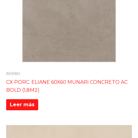
60X60
CX PORC. ELIANE 60X60 MUNARI CONCRETO AC
BOLD (1,8M2)
Leer más