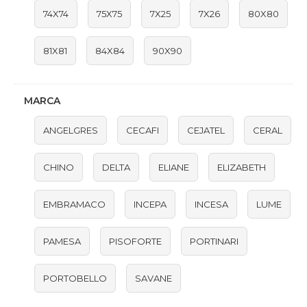
74X74
75X75
7X25
7X26
80X80
81X81
84X84
90X90
MARCA
ANGELGRES
CECAFI
CEJATEL
CERAL
CHINO
DELTA
ELIANE
ELIZABETH
EMBRAMACO
INCEPA
INCESA
LUME
PAMESA
PISOFORTE
PORTINARI
PORTOBELLO
SAVANE