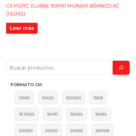
CX PORC. ELIANE 90X90 MUNARI BRANCO AC
(1,62M2)
Leer más
FORMATO CM
10X10
10X20
120X120
15X15
19.7X120
19X117
19X120
19X90
20X120
20X20
20X60
26X106