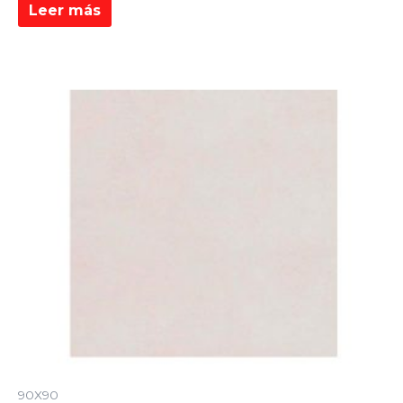
Leer más
90X90