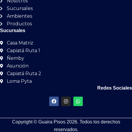
Nosotros
Sucursales
Ambientes
Productos
Sucursales
Casa Matriz
Capiatá Ruta 1
Ñemby
Asunción
Capiatá Ruta 2
Loma Pyta
Redes Sociales
F
I
W
a
n
h
c
s
a
e
t
t
b
a
s
Copyright © Guaira Pisos 2026. Todos los derechos
o
g
a
o
r
p
reservados.
k
a
p