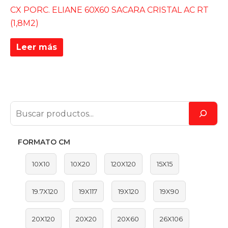
CX PORC. ELIANE 60X60 SACARA CRISTAL AC RT
(1,8M2)
Leer más
FORMATO CM
10X10
10X20
120X120
15X15
19.7X120
19X117
19X120
19X90
20X120
20X20
20X60
26X106