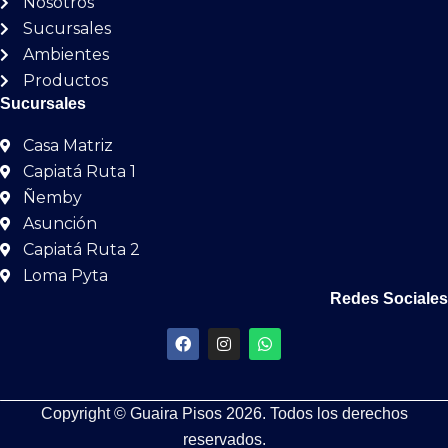
Nosotros
Sucursales
Ambientes
Productos
Sucursales
Casa Matriz
Capiatá Ruta 1
Ñemby
Asunción
Capiatá Ruta 2
Loma Pyta
Redes Sociales
F
I
W
a
n
h
c
s
a
e
t
t
b
a
s
Copyright © Guaira Pisos 2026. Todos los derechos
o
g
a
o
r
p
reservados.
k
a
p