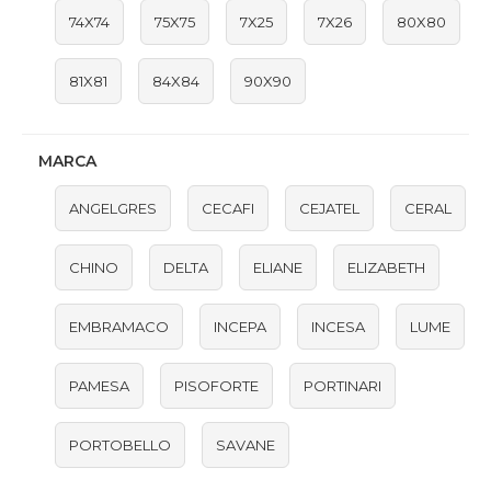
74X74
75X75
7X25
7X26
80X80
81X81
84X84
90X90
MARCA
ANGELGRES
CECAFI
CEJATEL
CERAL
CHINO
DELTA
ELIANE
ELIZABETH
EMBRAMACO
INCEPA
INCESA
LUME
PAMESA
PISOFORTE
PORTINARI
PORTOBELLO
SAVANE